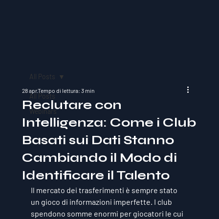
All Posts
28 apr
Tempo di lettura: 3 min
All Posts
Reclutare con
Webinars
Intelligenza: Come i Club
Basati sui Dati Stanno
Cambiando il Modo di
Identificare il Talento
Il mercato dei trasferimenti è sempre stato 
un gioco di informazioni imperfette. I club 
spendono somme enormi per giocatori le cui 