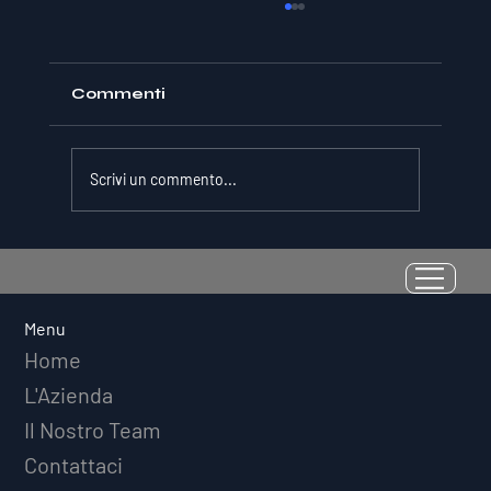
Commenti
Scrivi un commento...
La Resilienza come Abilità
Misurabile: Perché il Quoziente di
Avversità Predice il Successo
Menu
Atletico a Lungo Termine
Home
L'Azienda
Il Nostro Team
Contattaci