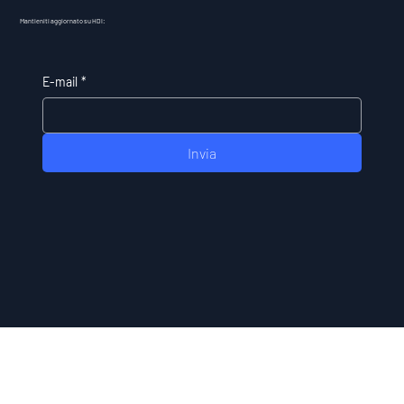
Mantieniti aggiornato su HDI:
E-mail
*
Invia