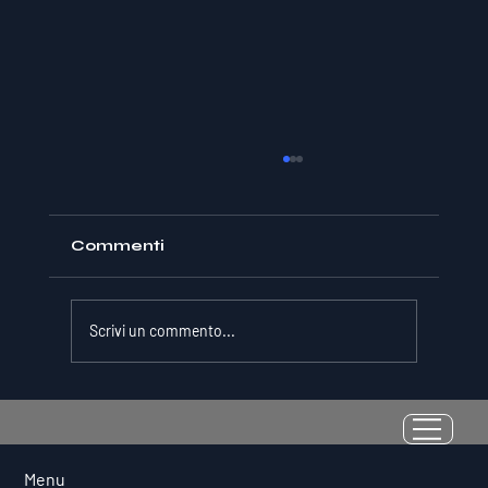
Commenti
Scrivi un commento...
La Resilienza come Abilità
Misurabile: Perché il Quoziente di
Avversità Predice il Successo
Menu
Atletico a Lungo Termine