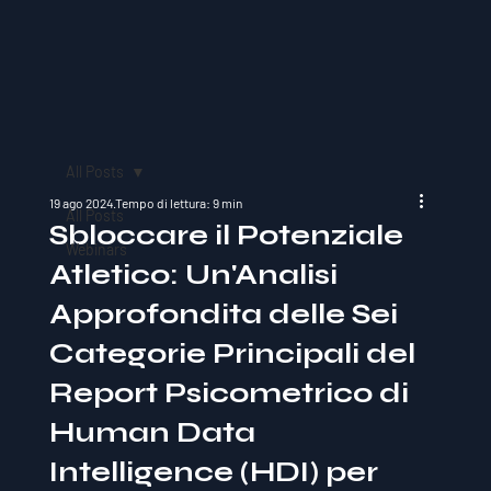
All Posts
19 ago 2024
Tempo di lettura: 9 min
All Posts
Sbloccare il Potenziale
Webinars
Atletico: Un'Analisi
Approfondita delle Sei
Categorie Principali del
Report Psicometrico di
Human Data
Intelligence (HDI) per