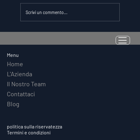
Scrivi un commento...
La Resilienza come Abilità
Misurabile: Perché il Quoziente di
Avversità Predice il Successo
Menu
Atletico a Lungo Termine
Home
L'Azienda
Il Nostro Team
Contattaci
Blog
politica sulla riservatezza
Termini e condizioni