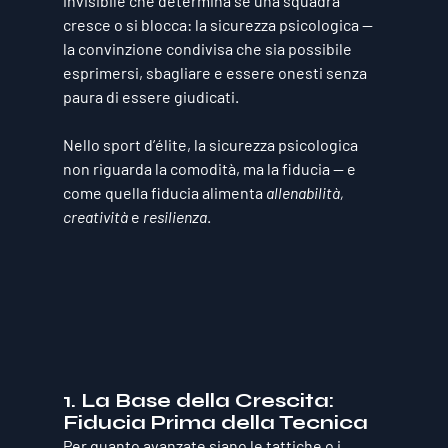
invisibile che determina se una squadra 
cresce o si blocca: la 
sicurezza psicologica
 — 
la convinzione condivisa che sia possibile 
esprimersi, sbagliare e essere onesti senza 
paura di essere giudicati.
Nello sport d’élite, la sicurezza psicologica 
non riguarda la comodità, ma la 
fiducia
 — e 
come quella fiducia alimenta 
allenabilità, 
creatività
 e 
resilienza
.
1. La Base della Crescita: 
Fiducia Prima della Tecnica
Per quanto avanzate siano le tattiche o i 