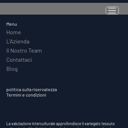
La Resilienza come Abilità
Misurabile: Perché il Quoziente di
Avversità Predice il Successo
Menu
Atletico a Lungo Termine
Home
L'Azienda
Il Nostro Team
Contattaci
Blog
politica sulla riservatezza
Termini e condizioni
La valutazione interculturale approfondisce il variegato tessuto