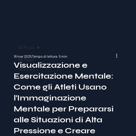
All Posts
18 mar 2025
Tempo di lettura: 5 min
All Posts
Visualizzazione e
Webinars
Esercitazione Mentale:
Come gli Atleti Usano
l’Immaginazione
Mentale per Prepararsi
alle Situazioni di Alta
Pressione e Creare