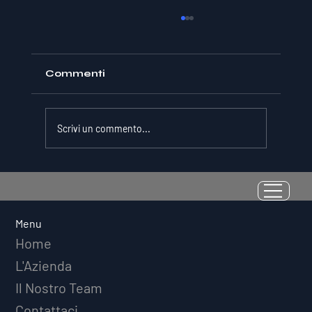
Commenti
Scrivi un commento...
La Resilienza come Abilità
Misurabile: Perché il Quoziente di
Avversità Predice il Successo
Menu
Atletico a Lungo Termine
Home
L'Azienda
Il Nostro Team
Contattaci