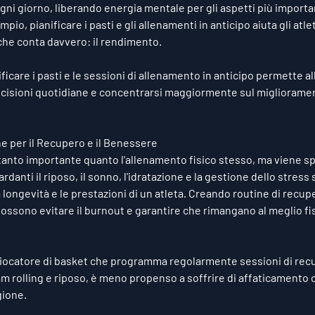
i giorno, liberando energia mentale per gli aspetti più important
pio, pianificare i pasti e gli allenamenti in anticipo aiuta gli atle
che conta davvero: il rendimento.
ificare i pasti e le sessioni di allenamento in anticipo permette all
ecisioni quotidiane e concentrarsi maggiormente sul miglioramen
e per il Recupero e il Benessere
ttanto importante quanto l'allenamento fisico stesso, ma viene s
rdanti il riposo, il sonno, l'idratazione e la gestione dello stress
 longevità e le prestazioni di un atleta. Creando routine di recupe
i possono evitare il burnout e garantire che rimangano al meglio f
giocatore di basket che programma regolarmente sessioni di rec
am rolling e riposo, è meno propenso a soffrire di affaticamento o
gione.