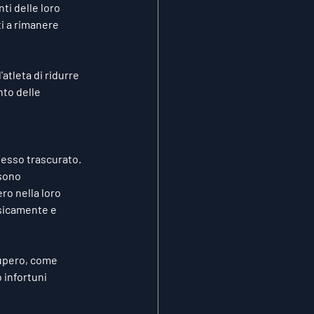
i delle loro 
ti a rimanere 
'atleta di ridurre 
to delle 
pesso trascurato. 
 sono 
ro nella loro 
isicamente e 
upero, come 
 infortuni 