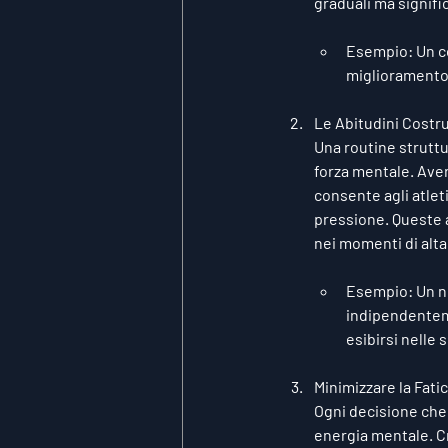
graduali ma signifi
Esempio
: Un 
miglioramento 
Le Abitudini Costru
Una routine struttur
forza mentale. Aver
consente agli atleti
pressione. Queste a
nei momenti di alta
Esempio
: Un 
indipendenteme
esibirsi nelle s
Minimizzare la Fati
Ogni decisione che 
energia mentale. Cr