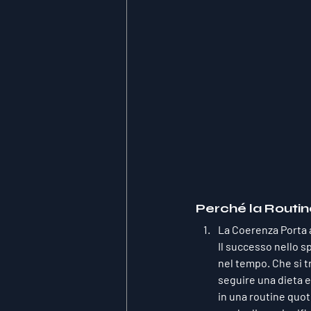
Perché la Routine
La Coerenza Porta 
Il successo nello s
nel tempo. Che si tr
seguire una dieta eq
in una routine quot