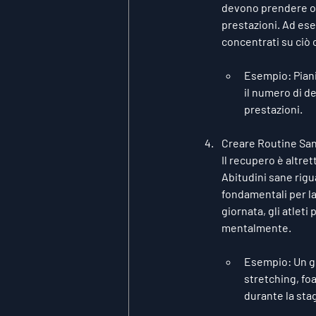
devono prendere ogn
prestazioni. Ad esem
concentrati su ciò 
Esempio
: Pian
il numero di d
prestazioni.
Creare Routine San
Il recupero è altre
Abitudini sane rigua
fondamentali per la
giornata, gli atlet
mentalmente.
Esempio
: Un 
stretching, fo
durante la sta