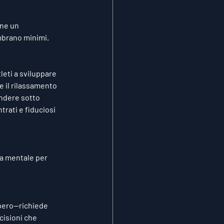
ne un 
embrano minimi.
leti a sviluppare 
e il rilassamento 
endere sotto 
rati e fiduciosi 
a mentale per 
upero—richiede 
cisioni che 