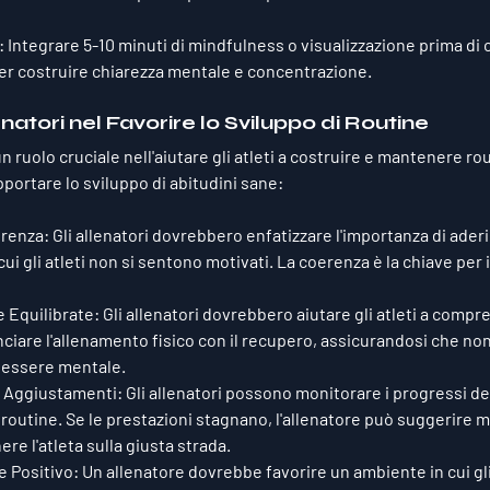
: Integrare 5-10 minuti di mindfulness o visualizzazione prima di 
r costruire chiarezza mentale e concentrazione.
enatori nel Favorire lo Sviluppo di Routine
n ruolo cruciale nell'aiutare gli atleti a costruire e mantenere rou
rtare lo sviluppo di abitudini sane:
erenza
: Gli allenatori dovrebbero enfatizzare l'importanza di aderir
cui gli atleti non si sentono motivati. La coerenza è la chiave per 
 Equilibrate
: Gli allenatori dovrebbero aiutare gli atleti a compr
anciare l'allenamento fisico con il recupero, assicurandosi che non
enessere mentale.
e Aggiustamenti
: Gli allenatori possono monitorare i progressi degl
 routine. Se le prestazioni stagnano, l'allenatore può suggerire m
re l'atleta sulla giusta strada.
 Positivo
: Un allenatore dovrebbe favorire un ambiente in cui gli