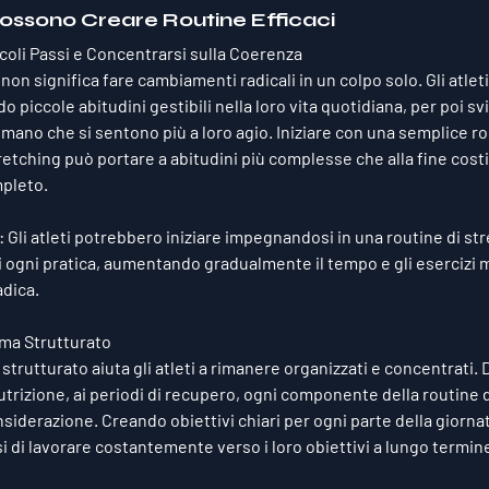
Possono Creare Routine Efficaci
coli Passi e Concentrarsi sulla Coerenza
non significa fare cambiamenti radicali in un colpo solo. Gli atle
o piccole abitudini gestibili nella loro vita quotidiana, per poi sv
no che si sentono più a loro agio. Iniziare con una semplice rou
etching può portare a abitudini più complesse che alla fine cost
pleto.
: Gli atleti potrebbero iniziare impegnandosi in una routine di str
i ogni pratica, aumentando gradualmente il tempo e gli esercizi
adica.
ma Strutturato
rutturato aiuta gli atleti a rimanere organizzati e concentrati. D
utrizione, ai periodi di recupero, ogni componente della routine d
iderazione. Creando obiettivi chiari per ogni parte della giornata,
 di lavorare costantemente verso i loro obiettivi a lungo termin