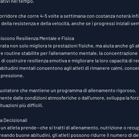
cativi nel tempo.
corridore che corre 4-5 volte a settimana con costanza noterà infi
della resistenza e della velocità, anche se i progressi iniziali s
iscono Resilienza Mentale e Fisica
ata non solo migliora le prestazioni fisiche, ma aiuta anche gli at
e routine stabilite per l'allenamento mentale, la concentrazione 
 di costruire resilienza emotiva e migliorare la loro capacità di r
bitudini mentali consentono agli atleti di rimanere calmi, concent
 pressione.
nuotatore che mantiene un programma di allenamento rigoroso, 
nte dalle condizioni atmosferiche o dall'umore, sviluppa la forz
ituazioni più difficili.
ca Decisionali
un atleta prende—che si tratti di allenamento, nutrizione o rec
eando buone abitudini, gli atleti possono ridurre il numero di de