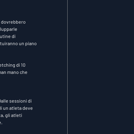
ti dovrebbero 
ilupparle 
tine di 
ituiranno un piano 
etching di 10 
 man mano che 
alle sessioni di 
i un atleta deve 
 gli atleti 
e.